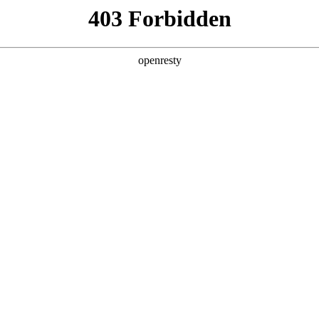
企业业务
个人业务
了解我们
投资者
件
>
医疗显示
5英寸等, 具有高亮度，高对比度，宽色域和广视角等显示特
EN
Global
、诊断、手术等领域，支持3年以上稳定供应
诊断
会诊