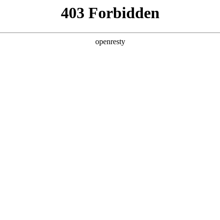
企业业务
个人业务
了解我们
投资者
公共服务
>
太阳能应用集成解决方案
发电、太阳能热水等业务领域，为客户提供集开发、设计、施工
EN
Global