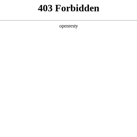
企业业务
个人业务
了解我们
投资者
EN
Global
暂无数据
创新平台
投资者关系
技术策源地开放课题
信息