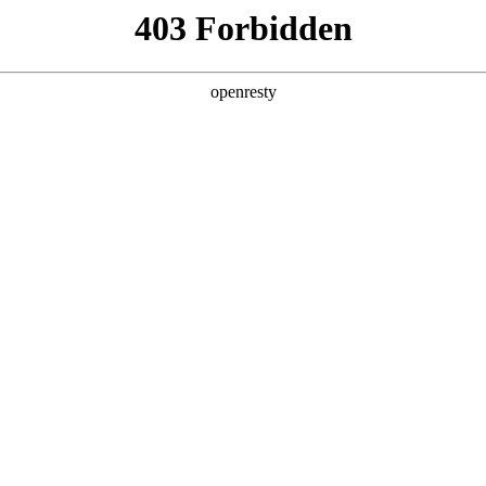
企业业务
个人业务
了解我们
投资者
件
>
电视显示屏
电视显示屏覆盖23.6英寸至110英寸产品，分辨率最高可达
EN
Global
、高画质等特点。产品广泛应用于智能家居、娱乐、商务、